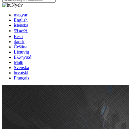
Nyelv
magyar
English
íslenska
한국어
Eesti
dansk
Čeština
Lietuvių
Ελληνικά
Malti
Svenska
hrvatski
Français