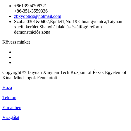
+8613994208321
+86-351-3559336
zbxyoptics@hotmail.com
Szoba 0301&0402,Épület1,No.19 Chuangye utca,Taiyuan
xuefu kerület,Shanxi átalakítás és átfogó reform
demonstrációs zóna
Kövess minket
Copyright © Taiyuan Xinyuan Tech Központ of Észak Egyetem of
Kína. Mind Jogok Fenntartott.
Haza
Telefon
E-mailben
Vizsgálat