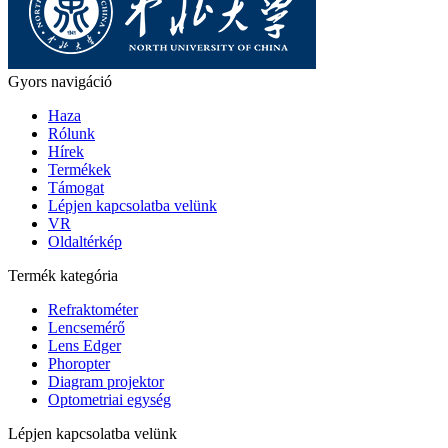
Gyors navigáció
Haza
Rólunk
Hírek
Termékek
Támogat
Lépjen kapcsolatba velünk
VR
Oldaltérkép
Termék kategória
Refraktométer
Lencsemérő
Lens Edger
Phoropter
Diagram projektor
Optometriai egység
Lépjen kapcsolatba velünk