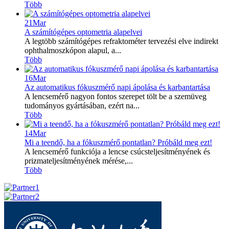
Több
21
Mar
A számítógépes optometria alapelvei
A legtöbb számítógépes refraktométer tervezési elve indirekt
ophthalmoszkópon alapul, a...
Több
16
Mar
Az automatikus fókuszmérő napi ápolása és karbantartása
A lencsemérő nagyon fontos szerepet tölt be a szemüveg
tudományos gyártásában, ezért na...
Több
14
Mar
Mi a teendő, ha a fókuszmérő pontatlan? Próbáld meg ezt!
A lencsemérő funkciója a lencse csúcsteljesítményének és
prizmateljesítményének mérése,...
Több