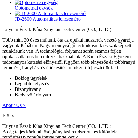
Optometriai egység
JD-2600 Automatikus lencsemérő
Taiyuan Észak-Kína Xinyuan Tech Center (CO., LTD.)
Több mint 30 éves múltunk óta az optikai műszerek vezető gyártója
vagyunk Kínában. Nagy mennyiségű technikusunk és szakképzett
munkásunk van. A technológiai folyamat során számos fejlett
optikai-villamos berendezést használnak. A Kínai Északi Egyetem
tudományos kutatási előnyeitől függően több tényezős és többirányú
termelési, irányítási és értékesítési rendszert fejlesztettünk ki.
Boldog ügyfelek
Legjobb helyezés
Bizonyítvány
Kedvező árfolyam
About Us >
Előny
Taiyuan Észak-Kína Xinyuan Tech Center (CO., LTD.)
A cég teljes körű minőségirányítási rendszerrel és különféle
minősítési bizonyítvánnyal rendelkezik.