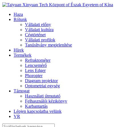
Haza
Rólunk
Vállalati előny
Vállalati kultúra
Cégtörténet
Vállalati profilok
Tanúsítvány megjelenítése
Hírek
Termékek
Refraktométer
Lencsemérő
Lens Edger
Phoropter
Diagram projektor
Optometriai egység
Támogat
Használati útmutató
Felhasználói kézikönyv
Karbantartás
Lépjen kapcsolatba velünk
VR